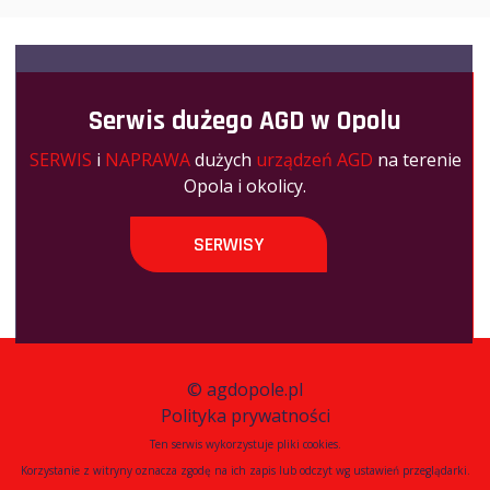
Serwis dużego AGD w Opolu
SERWIS
i
NAPRAWA
dużych
urządzeń AGD
na terenie
Opola i okolicy.
SERWISY
©
agdopole.pl
Polityka prywatności
Ten serwis wykorzystuje pliki cookies.
Korzystanie z witryny oznacza zgodę na ich zapis lub odczyt wg ustawień przeglądarki.